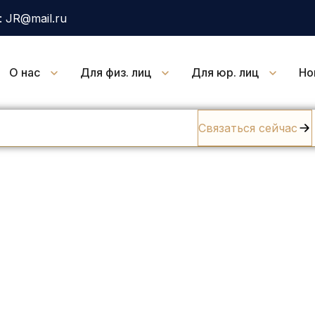
 JR@mail.ru
О нас
Для физ. лиц
Для юр. лиц
Но
Связаться сейчас