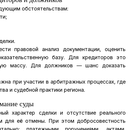
едующим обстоятельствам:
ти;
делки.
сти правовой анализ документации, оценить
казательственную базу. Для кредиторов это
ную массу. Для должников — шанс доказать
жна при участии в арбитражных процессах, где
ва и судебной практики региона.
имание суды
ный характер сделки и отсутствие реального
м для её отмены. При этом добросовестность
ально: платежными поручениями, актами,