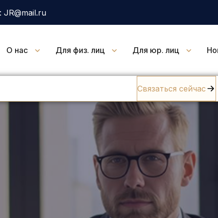
 JR@mail.ru
О нас
Для физ. лиц
Для юр. лиц
Но
Связаться сейчас