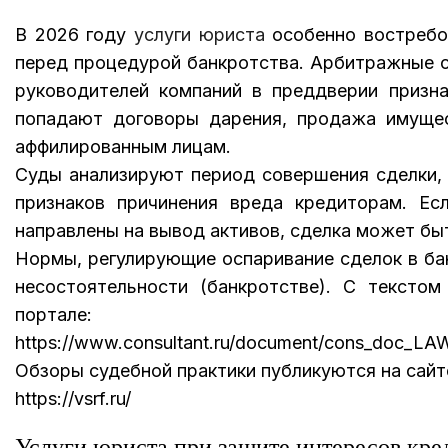
В 2026 году
услуги юриста
особенно востребо
перед процедурой банкротства. Арбитражные с
руководителей компаний в преддверии призна
попадают договоры дарения, продажа имущес
аффилированным лицам.
Суды анализируют период совершения сделки, 
признаков причинения вреда кредиторам. Ес
направлены на вывод активов, сделка может бы
Нормы, регулирующие оспаривание сделок в ба
несостоятельности (банкротстве). С тексто
портале:
https://www.consultant.ru/document/cons_doc_LA
Обзоры судебной практики публикуются на сайт
https://vsrf.ru/
Услуги юриста при защите интересов кре